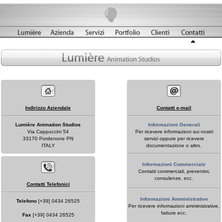
Indirizzo Aziendale
Contatti e-mail
Lumière Animation Studios
Informazioni Generali
Via Cappuccini 54
Per ricevere informazioni sui nostri
33170 Pordenone PN
servizi oppure per ricevere
ITALY
documentazione o altro.
Informazioni Commerciale
Contatti commerciali, preventivi,
consulenze, ecc.
Contatti Telefonici
Informazioni Amministrative
Telefono
[+39] 0434 26525
Per ricevere informazioni amministrative,
fatture ecc.
Fax
[+39] 0434 26525